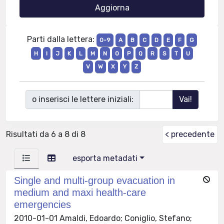
Parti dalla lettera:
0-9
A
B
C
D
E
F
G
H
I
J
K
L
M
N
O
P
Q
R
S
T
U
V
W
X
Y
Z
o inserisci le lettere iniziali:
Risultati da 6 a 8 di 8
< precedente
esporta metadati
Single and multi-group evacuation in
medium and maxi health-care
emergencies
2010-01-01 Amaldi, Edoardo; Coniglio, Stefano;