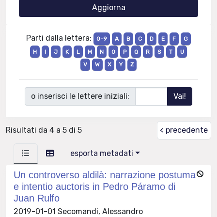
Parti dalla lettera:
0-9
A
B
C
D
E
F
G
H
I
J
K
L
M
N
O
P
Q
R
S
T
U
V
W
X
Y
Z
o inserisci le lettere iniziali:
Risultati da 4 a 5 di 5
< precedente
esporta metadati
Un controverso aldilà: narrazione postuma
e intentio auctoris in Pedro Páramo di
Juan Rulfo
2019-01-01 Secomandi, Alessandro