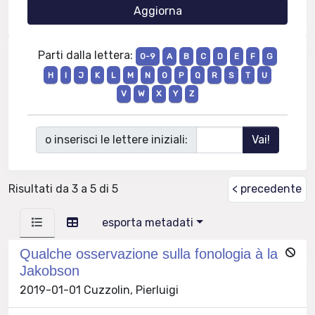
Parti dalla lettera:
0-9
A
B
C
D
E
F
G
H
I
J
K
L
M
N
O
P
Q
R
S
T
U
V
W
X
Y
Z
o inserisci le lettere iniziali:
Risultati da 3 a 5 di 5
< precedente
esporta metadati
Qualche osservazione sulla fonologia à la
Jakobson
2019-01-01 Cuzzolin, Pierluigi