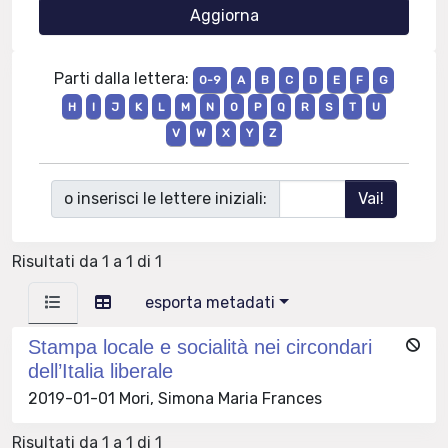
Parti dalla lettera:
0-9
A
B
C
D
E
F
G
H
I
J
K
L
M
N
O
P
Q
R
S
T
U
V
W
X
Y
Z
o inserisci le lettere iniziali:
Risultati da 1 a 1 di 1
esporta metadati
Stampa locale e socialità nei circondari
dell’Italia liberale
2019-01-01 Mori, Simona Maria Frances
Risultati da 1 a 1 di 1