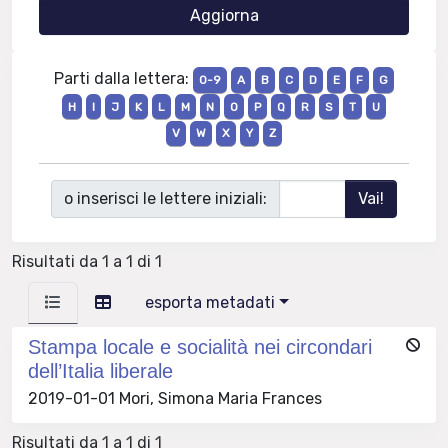
Parti dalla lettera:
0-9
A
B
C
D
E
F
G
H
I
J
K
L
M
N
O
P
Q
R
S
T
U
V
W
X
Y
Z
o inserisci le lettere iniziali:
Risultati da 1 a 1 di 1
esporta metadati
Stampa locale e socialità nei circondari
dell’Italia liberale
2019-01-01 Mori, Simona Maria Frances
Risultati da 1 a 1 di 1