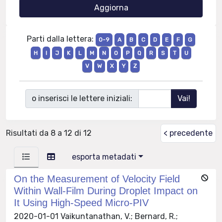
Parti dalla lettera:
0-9
A
B
C
D
E
F
G
H
I
J
K
L
M
N
O
P
Q
R
S
T
U
V
W
X
Y
Z
o inserisci le lettere iniziali:
Risultati da 8 a 12 di 12
< precedente
esporta metadati
On the Measurement of Velocity Field
Within Wall-Film During Droplet Impact on
It Using High-Speed Micro-PIV
2020-01-01 Vaikuntanathan, V.; Bernard, R.;