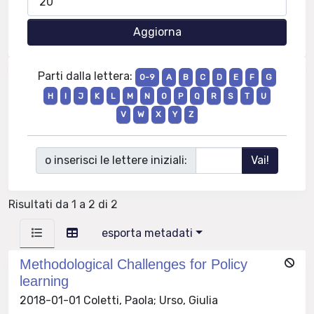
Parti dalla lettera:
0-9
A
B
C
D
E
F
G
H
I
J
K
L
M
N
O
P
Q
R
S
T
U
V
W
X
Y
Z
o inserisci le lettere iniziali:
Risultati da 1 a 2 di 2
esporta metadati
Methodological Challenges for Policy
learning
2018-01-01 Coletti, Paola; Urso, Giulia