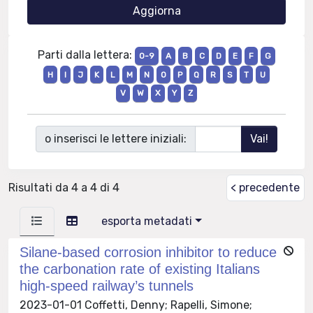
Parti dalla lettera:
0-9
A
B
C
D
E
F
G
H
I
J
K
L
M
N
O
P
Q
R
S
T
U
V
W
X
Y
Z
o inserisci le lettere iniziali:
Risultati da 4 a 4 di 4
< precedente
esporta metadati
Silane-based corrosion inhibitor to reduce
the carbonation rate of existing Italians
high-speed railway’s tunnels
2023-01-01 Coffetti, Denny; Rapelli, Simone;