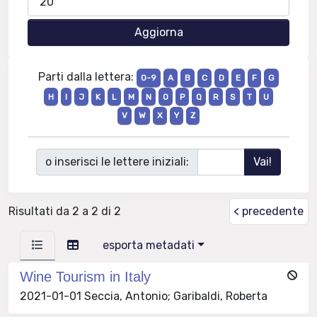
Parti dalla lettera:
0-9
A
B
C
D
E
F
G
H
I
J
K
L
M
N
O
P
Q
R
S
T
U
V
W
X
Y
Z
o inserisci le lettere iniziali:
Risultati da 2 a 2 di 2
< precedente
esporta metadati
Wine Tourism in Italy
2021-01-01 Seccia, Antonio; Garibaldi, Roberta