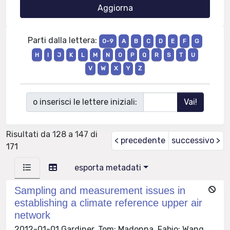
Parti dalla lettera:
0-9
A
B
C
D
E
F
G
H
I
J
K
L
M
N
O
P
Q
R
S
T
U
V
W
X
Y
Z
o inserisci le lettere iniziali:
Risultati da 128 a 147 di
< precedente
successivo >
171
esporta metadati
Sampling and measurement issues in
establishing a climate reference upper air
network
2012-01-01 Gardiner, Tom; Madonna, Fabio; Wang,