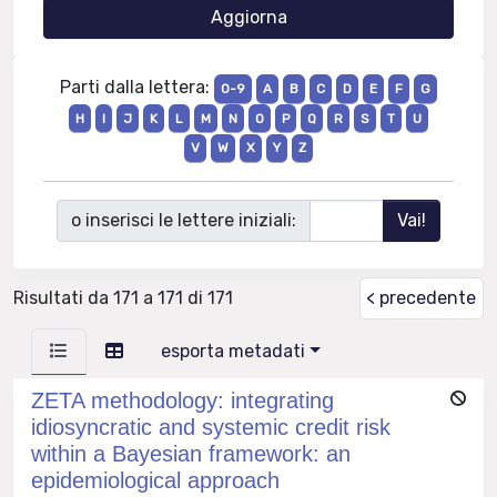
Parti dalla lettera:
0-9
A
B
C
D
E
F
G
H
I
J
K
L
M
N
O
P
Q
R
S
T
U
V
W
X
Y
Z
o inserisci le lettere iniziali:
Risultati da 171 a 171 di 171
< precedente
esporta metadati
ZETA methodology: integrating
idiosyncratic and systemic credit risk
within a Bayesian framework: an
epidemiological approach