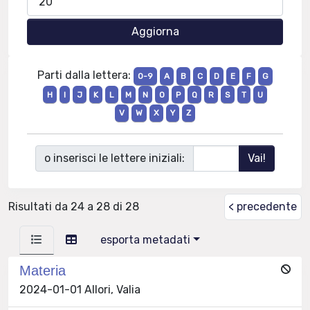
Parti dalla lettera:
0-9
A
B
C
D
E
F
G
H
I
J
K
L
M
N
O
P
Q
R
S
T
U
V
W
X
Y
Z
o inserisci le lettere iniziali:
Risultati da 24 a 28 di 28
< precedente
esporta metadati
Materia
2024-01-01 Allori, Valia