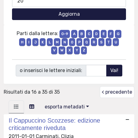
Parti dalla lettera:
0-9
A
B
C
D
E
F
G
H
I
J
K
L
M
N
O
P
Q
R
S
T
U
V
W
X
Y
Z
o inserisci le lettere iniziali:
Risultati da 16 a 35 di 35
< precedente
esporta metadati
Il Cappuccino Scozzese: edizione
criticamente riveduta
2011-01-01 Carminati, Clizia