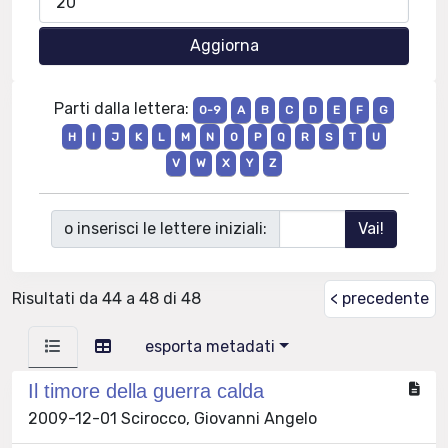
Parti dalla lettera:
0-9
A
B
C
D
E
F
G
H
I
J
K
L
M
N
O
P
Q
R
S
T
U
V
W
X
Y
Z
o inserisci le lettere iniziali:
Risultati da 44 a 48 di 48
< precedente
esporta metadati
Il timore della guerra calda
2009-12-01 Scirocco, Giovanni Angelo