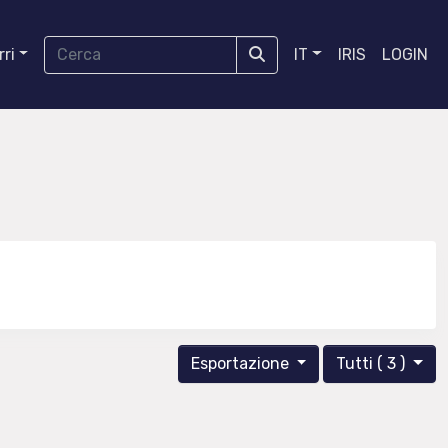
ri
IT
IRIS
LOGIN
Esportazione
Tutti ( 3 )