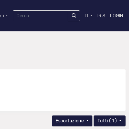
ri
IT
IRIS
LOGIN
Esportazione
Tutti ( 1 )