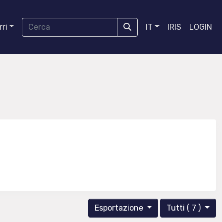
ri
IT
IRIS
LOGIN
Esportazione
Tutti ( 7 )