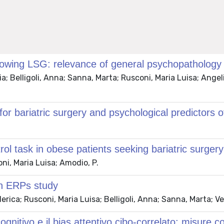
llowing LSG: relevance of general psychopathology 
a; Belligoli, Anna; Sanna, Marta; Rusconi, Maria Luisa; Angeli
or bariatric surgery and psychological predictors o
trol task in obese patients seeking bariatric surg
oni, Maria Luisa; Amodio, P.
an ERPs study
rica; Rusconi, Maria Luisa; Belligoli, Anna; Sanna, Marta; Vet
cognitivo e il bias attentivo cibo-correlato: misure 