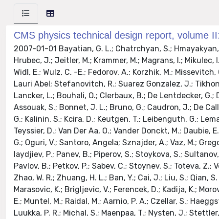
CMS physics technical design report, volume I
2007-01-01 Bayatian, G. L.; Chatrchyan, S.; Hmayakyan, G.; Sirunyan, A. M.; Adam, W.; Bergauer, T.; Dragicevic, M.; Ero, J.; Friedl, M.; Fruehwirth, R.; Ghete, V.; Glaser, P.; Hrubec, J.; Jeitler, M.; Krammer, M.; Magrans, I.; Mikulec, I.; Mitaroff, W.; Noebauer, T.; Pernicka, M.; Porth, P.; Rohringer, H.; Strauss, J.; Taurok, A.; Waltenberger, W.; Walzel, G.; Widl, E.; Wulz, C. -E.; Fedorov, A.; Korzhik, M.; Missevitch, O.; Zuyeuski, R.; Chekhovsky, V.; Dvornikov, O.; Emeliantchik, I.; Litomin, A.; Mossolov, V.; Shumeiko, N.; Solin, Heikki Lauri Abel; Stefanovitch, R.; Suarez Gonzalez, J.; Tikhonov, A.; Petrov, V.; D'Hondt, J.; De Weirdt, S.; Goorens, R.; Heyninck, J.; Lowette, S.; Tavernier, S.; Van Doninck, W.; Van Lancker, L.; Bouhali, O.; Clerbaux, B.; De Lentdecker, G.; Dewulf, J. P.; Mahmoud, T.; Marage, P. E.; Neukermans, L.; Sundararajan, V.; Vander Velde, C.; Vanlaer, P.; Wickens, J.; Assouak, S.; Bonnet, J. L.; Bruno, G.; Caudron, J.; De Callatay, B.; De Favereau De Jeneret, J.; De Visscher, S.; Delaere, C.; Demin, P.; Favart, D.; Feltrin, E.; Forton, E.; Gregoire, G.; Kalinin, S.; Kcira, D.; Keutgen, T.; Leibenguth, G.; Lemaitre, V.; Liu, Y.; Michotte, D.; Militaru, O.; Ninane, A.; Ovyn, S.; Pierzchala, T.; Piotrzkowski, K.; Roberfroid, V.; Rouby, X.; Teyssier, D.; Van Der Aa, O.; Vander Donckt, M.; Daubie, E.; Herquet, P.; Mollet, A.; Romeyer, A.; Beaumont, W.; Cardaci, M.; De Langhe, E.; De Wolf, E. A.; Rurua, L.; Souza, M. H. G.; Oguri, V.; Santoro, Angela; Sznajder, A.; Vaz, M.; Gregores, E. M.; Novaes, S. F.; Anguelov, T.; Antchev, G.; Atanasov, I.; Damgov, J.; Darmenov, N.; Dimitrov, L.; Genchev, V.; Iaydjiev, P.; Panev, B.; Piperov, S.; Stoykova, S.; Sultanov, G.; Vankov, I.; Dimitrov, A.; Kozhuharov, V.; Litov, L.; Makariev, M.; Marinov, A.; Marinova, E.; Markov, S.; Mateev, M.; Pavlov, B.; Petkov, P.; Sabev, C.; Stoynev, S.; Toteva, Z.; Verguilov, V.; Chen, G. M.; Chen, H. S.; He, K. L.; Jiang, C. H.; Li, W. G.; Liu, H. M.; Meng, X.; Shen, X. Y.; Sun, H. S.; Yang, M.; Zhao, W. R.; Zhuang, H. L.; Ban, Y.; Cai, J.; Liu, S.; Qian, S. J.; Yang, Z. C.; Ye, Y. L.; Ying, J.; Wu, J.; Zhang, Z. P.; Godinovic, N.; Puljak, I.; Soric, I.; Antunovic, Z.; Dzelalija, M.; Marasovic, K.; Brigljevic, V.; Ferencek, D.; Kadija, K.; Morovic, S.; Planinic, M.; Nicolaou, C.; Papadakis, A.; Razis, P. A.; Tsiakkouri, D.; Hektor, A.; Kadastik, M.; Kannike, K.; Lippmaa, E.; Muntel, M.; Raidal, M.; Aarnio, P. A.; Czellar, S.; Haeggstroem, E.; Heikkinen, A.; Harkonen, J.; Karimaki, V.; Kinnunen, R.; Lampen, T.; Lassila-Perini, K.; Lehti, S.; Linden, T.; Luukka, P. R.; Michal, S.; Maenpaa, T.; Nysten, J.; Stettler, M.; Tuominen, E.; Tuominiemi, J.; Wendland, L.; Tuuva, T.; Guillaud, J. P.; Nedelec, P.; Sillou, D.; Anfreville, M.; Beauceron, S.; Bougamont, E.; Bredy, P.; Chipaux, R.; Dejardin, M.; Denegri, D.; Descamps, J.; Fabbro, B.; Faure, J. L.; Ganjour, S.; Gentit, F. X.; Givernaud, A.; Gras, P.; Hamel De Monchenault, G.; Jarry, P.; Kircher, F.; Lemaire, M. C.; Levesy, B.; Locci, E.; Lottin I Mandjavidze, J. P.; Mur, M.; Pasquetto, E.; Payn, A.; Rander, J.; Reymond, J. M.; Rondeaux, F.; Rosowsky, A.; Sun, Z. H.; Verrecchia, P.; Baffioni, S.; Beaudette, F.; Bercher, M.; Berthon, U.; Bimbot, S.; Bourotte, J.; Busson, P.; Cerutti, M.; Chamont, D.; Charlot, C.; Collard, C.; Decotigny, D.; Delmeire, E.; Dobrzynski, L.; Gaillac, A. M.; 