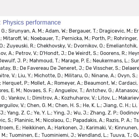
I: Physics performance
Geerebaert, Y.; Gilly, J.; Haguenauer, M.; Karar, A.; Mathieu, A.; Milleret, G.; Mine, P.; Paganini, P.; Romanteau, T.; Semeniouk, I.; Sirois, Y.; Berst, J. D.; Brom, J. M.; Didierjean, F.; Drouhin, F.; Fontaine, J. C.; Goerlach, U.; Graehling, P.; Gross, L.; Houchu, L.; Juillot, P.; Lounis, A.; Maazouzi, C.; Mangeol, D.; Olivetto, C.; Todorov, T.; Van Hove, P.; Vintache, D.; Ageron, M.; Agram, J. L.; Baulieu, G.; Bedjidian, M.; Blaha, J.; Bonnevaux, A.; Boudoul, G.; Chabanat, E.; Combaret, C.; Contardo, D.; Della Negra, R.; Depasse, P.; Dupasquier, T.; El Mamouni, H.; Estre, N.; Fay, J.; Gascon, S.; Giraud, N.; Girerd, C.; Haroutunian, R.; Ianigro, J. C.; Ille, B.; Lethuillier, M.; Lumb, N.; Mathez, H.; Maurelli, G.; Mirabito, L.; Perries, S.; Ravat, O.; Kvatadze, R.; Roinishvili, V.; Adolphi, R.; Brauer, R.; Braunschweig, W.; Esser, H.; Feld, L.; Heister, A.; Karpinski, W.; Klein, K.; Kukulies, C.; Olzem, J.; Ostapchuk, A.; Pandoulas, D.; Pierschel, G.; Raupach, F.; Schael, S.; Schwering, G.; Thomas, M.; Weber, M.; Wittmer, B.; Wlochal, M.; Adolf, A.; Biallass, P.; Bontenackels, M.; Erdmann, M.; Fesefeldt, H.; Hebbeker, T.; Hermann, S.; Hilgers, G.; Hoepfner, K.; Hof, C.; Kappler, S.; Kirsch, M.; Lanske, D.; Philipps, B.; Reithler, H.; Rommerskirchen, T.; Sowa, M.; Szczesny, H.; Tonutti, M.; Tsigenov, O.; Beissel, F.; Davids, M.; Duda, M.; Flugge, G.; Franke, T.; Giffels, M.; Hermanns, T.; Heydhausen, D.; Kasselmann, S.; Kaussen, G.; Kress, T.; Linn, A.; Nowack, A.; Poettgens, M.; Pooth, O.; Stahl, A.; Tornier, D.; Weber, M.; Flossdorf, A.; Hegner, B.; Mnich, J.; Rosemann, C.; Flucke, G.; Holm, U.; Klanner, R.; Pein, U.; Schirm, N.; Schleper, P.; Steinbruck, G.; Stoye, M.; Van Staa, R.; Wick, K.; Blum, P.; Buege, V.; De Boer, W.; Dirkes, G.; Fahrer, M.; Feindt, M.; Felzmann, U.; Fernandez Menendez, J.; Frey, M.; Furgeri, A.; Hartmann, F.; Heier, S.; Jung, C.; Ledermann, B.; Muller, Th.; Niegel, M.; Oehler, A.; Ortega Gomez, T.; Piasecki, C.; Quast, G.; Rabbertz, K.; Saout, C.; Scheurer, A.; Schieferdecker, D.; Schmidt, A.; Simonis, H. J.; Theel, A.; Vest, A.; Weiler, T.; Weiser, C.; Weng, J.; Zhukov, V.; Karapostoli, G.; Katsas, P.; Kreuzer, P.; Panagiotou, A.; Papadimitropoulos, C.; Anagnostou, G.; Barone, MARIA GRAZIA; Geralis, T.; Kalfas, C.; Koimas, A.; Kyriakis, A.; Kyriazopoulou, S.; Loukas, D.; Markou, A.; Markou, C.; Mavrommatis, C.; Theofilatos, K.; Vermisoglou, G.; Zachariadou, A.; Aslanoglou, X.; Evangelou, I.; Kokkas, P.; Manthos, N.; Papadopoulos, I.; Sidiropoulos, G.; Triantis, F. A.; Bencze, G.; Boldizsar, L.; Hajdu, C.; Horvath, D.; Laszlo, A.; Odor, G.; Sikler, F.; Toth, N.; Vesztergombi, G.; Zalan, P.; Molnar, J.; Beni, N.; Kapusi, A.; Marian, G.; Raics, P.; Szabo, Z.; Szillasi, Z.; Zilizi, G.; Bawa, H. S.; Beri, S. B.; Bhandari, V.; Bhatnagar, V.; Kaur, M.; Kaur, R.; Kohli, J. M.; Kumar, A.; Singh, J. B.; Bhardwaj, A.; Bhattacharya, S.; Chatterji, S.; Chauhan, S.; Choudhary, B. C.; Gupta, P.; Jha, M.; Ranjan, K.; Shivpuri, R. K.; Srivastava, A. K.; Borkar, S.; Dixit, M.; Ghodgaonkar, M.; Kataria, S. K.; Lalwani, S. K.; Mishra, V.; Mohanty, A. K.; Topkar, A.; Aziz, T.; Banerjee, S.; Bose, S.; Cheere, N.; Chendvankar, S.; Deshpande, P. V.; Guchait, M.; Gurtu, A.; Maity, M.; Majumder, G.; Mazumdar, K.; Nayak, A.; Patil, M. R.; Sharma, S.; Sudhakar, K.; Tonwar, S. C.; Acharya, B. S.; Banerjee, S.; Bheesette, S.; Dugad, S.; Kalmani, S. D.; Lakkireddi, V. R.; Mondal, N. K.; Panyam, N.; Verma, P.; Arabgol, M.; Arfaei, H.; Hashemi, M.; Mohammadi, M.; Mohammadi Najafabadi, M.; Moshaii, A.; Paktinat Mehdiabadi, S.; Grunewald, M.; Abbres