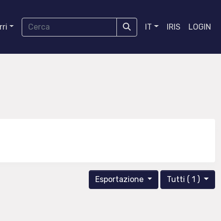
ri
IT
IRIS
LOGIN
Esportazione
Tutti ( 1 )