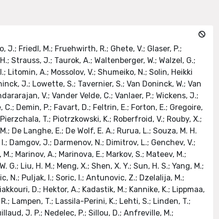
cia, M.; Barbone, L.; Colaleo, A.; Creanza, D.; De Filippis, N.; De Palma, M.; Donvito, G.; Fiore, L.; Giordano, Daniele; Iaselli, G.; Loddo, F.; Maggi, G.; Maggi, M.; Manna, N.; Marangelli, B.; Mennea, M. S.; My, S.; Natali, S.; Nuzzo, S.; Pugliese, Giada; Radicci, V.; Ranieri, A.; Romano, Federica; Selvaggi, G.; Silvestris, L.; Tempesta, P.; Trentadue, R.; Zito, G.; Abbiendi, G.; Bacchi, W.; Benvenuti, A.; Bonacorsi, D.; Braibant-Giacomelli, S.; Capiluppi, P.; Cavallo, F. R.; Ciocca, C.; Codispoti, G.; D'Antone, I.; Dallavalle, G. M.; Fabbri, F.; Fanfani, A.; Giacomelli, P.; Grandi, C.; Guerzoni, M.; Guiducci, L.; Marcellini, S.; Masetti, G.; Montanari, Alessio; Navarria, F.; Odorici, F.; Perrotta, ADELAIDE CHIARA; Rossi, A.; Rovelli, T.; Siroli, G.; Travaglini, R.; Albergo, Sebastiano; Chiorboli, M.; Costa, S.; Galanti, Mara; Gatto Rotondo, G.; Noto, F.; Potenza, R.; Russo, G.; Tricomi, A.; Tuve, C.; Bocci, Annalisa; Ciraolo, G.; Ciulli, V.; Civinini, C.; D'Alessandro, Rosalia; Focardi, E.; Genta, C.; Lenzi, P.; Macchiolo, A.; Magini, N.; Manolescu, F.; Marchettini, C.; Masetti, L.; Mersi, S.; Meschini, M.; Paoletti, S.; Parrini, G.; Ranieri, R.; Sani, M.; Fabbricatore, P.; Farinon, S.; Greco, M.; Cattaneo, G.; De Min, A.; Dominoni, M.; Farina, F. M.; Ferri, F.; Ghezzi, A.; Govoni, P.; Leporini, Roberto; Magni, S.; Malberti, M.; Malvezzi, S.; Marelli, S.; Menasce, Dario Livio; Moroni, L.; Negri, P.; Paganoni, M.; Pedrini, D.; Pullia, A.; Ragazzi, S.; Redaelli, N.; Rovelli, Corrado; Rovere, M.; Sala, L.; Sala, Stefano; Salerno, R.; Tabarelli De Fatis, T.; Vigano', Silvia; Comunale, G.; Fabozzi, F.; Lomidze, D.; Mele, Stefano; Paolucci, P.; Piccolo, D.; Polese, G.; Sciacca, C.; Azzi, P.; Bacchetta, N.; Bellato, M.; Benettoni, M.; Bisello, D.; Borsato, E.; Candelori, A.; Checchia, P.; Conti, E.; De Mattia, M.; Dorigo, T.; Drollinger, V.; Fanzago, F.; Gasparini, Francesca; Gasparini, U.; Giarin, M.; Giubilato, P.; Gonella, F.; Kaminskiy, A.; Karaevskii, S.; Khomenkov, V.; Lacaprara, S.; Lippi, I.; Loreti, M.; Lytovchenko, O.; Mazzucato, M.; Meneguzzo, A. T.; Michelotto, M.; Montecassiano, F.; Nigro, M.; Passaseo, M.; Pegoraro, M.; Rampazzo, G.; Ronchese, P.; Torassa, E.; Ventura, S.; Zanetti, M.; Zotto, P.; Zumerle, G.; Belli, G.; Berzano, U.; De Vecchi, C.; Guida, R.; Necchi, M. M.; Ratti, S. P.; Riccardi, C.; Sani, G.; Torre, P.; Vitulo, P.; Ambroglini, F.; Babucci, E.; Benedetti, D.; Biasini, M.; Bilei, G. M.; Caponeri, B.; Checcucci, B.; Fano, L.; Lariccia, P.; Mantovani, G.; Passeri, D.; Pioppi, M.; Placidi, P.; Postolache, V.; Ricci, D.; Santocchia, A.; Servoli, L.; Spiga, D.; Azzurri, P.; Bagliesi, G.; Basti, A.; Benucci, L.; Bernardini, J.; Boccali, T.; Borrello, L.; Bosi, F.; Calzolari, F.; Castaldi, R.; Cerri, Clelia; Cucoanes, A. S.; D'Alfonso, M.; Dell'Orso, R.; Dutta, S.; Foa, L.; Gennai, S.; Giammanco, A.; Giassi, A.; Kartashov, D.; Ligabue, F.; Linari, S.; Lomtadze, T.; Lungu, G. A.; Mangano, B.; Martinelli, G.; Massa, Marianna; Mes