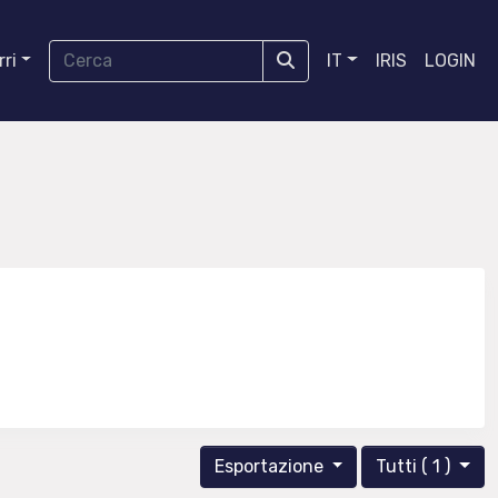
ri
IT
IRIS
LOGIN
Esportazione
Tutti ( 1 )