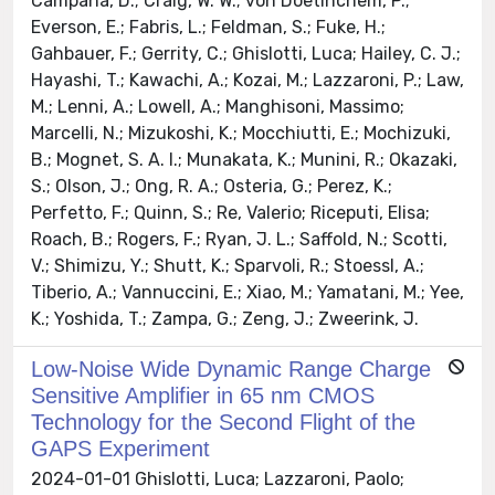
Campana, D.; Craig, W. W.; von Doetinchem, P.;
Everson, E.; Fabris, L.; Feldman, S.; Fuke, H.;
Gahbauer, F.; Gerrity, C.; Ghislotti, Luca; Hailey, C. J.;
Hayashi, T.; Kawachi, A.; Kozai, M.; Lazzaroni, P.; Law,
M.; Lenni, A.; Lowell, A.; Manghisoni, Massimo;
Marcelli, N.; Mizukoshi, K.; Mocchiutti, E.; Mochizuki,
B.; Mognet, S. A. I.; Munakata, K.; Munini, R.; Okazaki,
S.; Olson, J.; Ong, R. A.; Osteria, G.; Perez, K.;
Perfetto, F.; Quinn, S.; Re, Valerio; Riceputi, Elisa;
Roach, B.; Rogers, F.; Ryan, J. L.; Saffold, N.; Scotti,
V.; Shimizu, Y.; Shutt, K.; Sparvoli, R.; Stoessl, A.;
Tiberio, A.; Vannuccini, E.; Xiao, M.; Yamatani, M.; Yee,
K.; Yoshida, T.; Zampa, G.; Zeng, J.; Zweerink, J.
Low-Noise Wide Dynamic Range Charge
Sensitive Amplifier in 65 nm CMOS
Technology for the Second Flight of the
GAPS Experiment
2024-01-01 Ghislotti, Luca; Lazzaroni, Paolo;