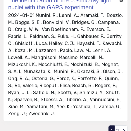
The identification of the cosmic-ray light
nuclei with the GAPS experiment
2024-01-01 Munini, R.; Lenni, A.; Aramaki, T.; Boezio,
M.; Boggs, S. E.; Bonvicini, V.; Bridges, G.; Campana,
D.; Craig, W. W.; Von Doetinchem, P.; Everson, E.;
Fabris, L.; Feldman, S.; Fuke, H.; Gahbauer, F.; Gerrity,
C.; Ghislotti, Luca; Hailey, C. J.; Hayashi, T.; Kawachi,
A.; Kozai, M.; Lazzaroni, Paolo; Law, M.; Lenni, A.;
Lowell, A.; Manghisoni, Massimo; Marcelli, N.;
Mizukoshi, K.; Mocchiutti, E.; Mochizuki, B.; Mognet,
S. A. I.; Munakata, K.; Munini, R.; Okazaki, S.; Olson, J.;
Ong, R. A.; Osteria, G.; Perez, K.; Perfetto, F.; Quinn,
S.; Re, Valerio; Riceputi, Elisa; Roach, B.; Rogers, F.;
Ryan, J. L.; Saffold, N.; Scotti, V.; Shimizu, Y.; Shutt,
K.; Sparvoli, R.; Stoessl, A.; Tiberio, A.; Vannuccini, E.;
Xiao, M.; Yamatani, M.; Yee, K.; Yoshida, T.; Zampa, G.;
Zeng, J.; Zweerink, J.
1
2