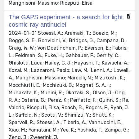
Manghisoni, Massimo; Riceputi, Elisa
The GAPS experiment - a search for light
cosmic ray antinuclei
2024-01-01 Stoessl, A.; Aramaki, T.; Boezio, M.;
Boggs, S. E.; Bonvicini, V.; Bridges, G.; Campana, D.;
Craig, W. W.; Von Doetinchem, P.; Everson, E.; Fabris,
L.; Feldman, S.; Fuke, H.; Gahbauer, F.; Gerrity, C.;
Ghislotti, Luca; Hailey, C. J.; Hayashi, T.; Kawachi, A.;
Kozai, M.; Lazzaroni, Paolo; Law, M.; Lenni, A.; Lowell,
A.; Manghisoni, Massimo; Marcelli, N.; Mizukoshi, K.;
Mocchiutti, E.; Mochizuki, B.; Mognet, S. A. I.;
Munakata, K.; Munini, R.; Okazaki, S.; Olson, J.; Ong,
R. A.; Osteria, G.; Perez, K.; Perfetto, F.; Quinn, S.; Re,
Valerio; Riceputi, Elisa; Roach, B.; Rogers, F.; Ryan, J.
L.; Saffold, N.; Scotti, V.; Shimizu, Y.; Shutt, K.;
Sparvoli, R.; Stoessl, A.; Tiberio, A.; Vannuccini, E.;
Xiao, M.; Yamatani, M.; Yee, K.; Yoshida, T.; Zampa, G.;
Zeng, J.; Zweerink, J.