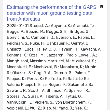
Estimating the performance of the GAPS
detector with muon ground testing data
from Antarctica
2025-01-01 Stoessl, A.; Aoyama, K.; Aramaki, T.;
Beggs, P.; Boezio, M.; Boggs, S. E.; Bridges, G.;
Bonvicini, V.; Campana, D.; Everson, E.; Fabris, L.;
Feldman, S.; Fuke, H.; Gahbauer, F.; Gerrity, C.;
Ghislotti, Luca; Hailey, C. J.; Hayashi, T.; Kawachi, A.;
Konoma, K.; Kozai, M.; Lazzaroni, Paolo; Lowell, A.;
Manghisoni, Massimo; Martucci, M.; Mizukoshi, K.;
Mocchiutti, E.; Mochizuki, B.; Munakata, K.; Munini,
R.; Okazaki, S.; Ong, R. A.; Osteria, G.; Palma, F.;
Pappas, K.; Perez, K.; Perfetto, F.; Ratti, L.; Re,
Valerio; Riceputi, Elisa; Rogers, F.; Sakamoto, S.;
Sawant, P.; Scotti, V.; Shimizu, Y.; Sparvoli, R.;
Stoessl, A.; Suraj, A.; Tiberio, A.; Tytus, G.;
Vannuccini, E.; Vickers, S.; Von Doetinchem, P.;
Volpicelli, L.; Wu, Z.; Xiao, M.; Yang, J.; Yee, K.;