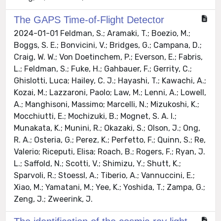
The GAPS Time-of-Flight Detector
2024-01-01 Feldman, S.; Aramaki, T.; Boezio, M.;
Boggs, S. E.; Bonvicini, V.; Bridges, G.; Campana, D.;
Craig, W. W.; Von Doetinchem, P.; Everson, E.; Fabris,
L.; Feldman, S.; Fuke, H.; Gahbauer, F.; Gerrity, C.;
Ghislotti, Luca; Hailey, C. J.; Hayashi, T.; Kawachi, A.;
Kozai, M.; Lazzaroni, Paolo; Law, M.; Lenni, A.; Lowell,
A.; Manghisoni, Massimo; Marcelli, N.; Mizukoshi, K.;
Mocchiutti, E.; Mochizuki, B.; Mognet, S. A. I.;
Munakata, K.; Munini, R.; Okazaki, S.; Olson, J.; Ong,
R. A.; Osteria, G.; Perez, K.; Perfetto, F.; Quinn, S.; Re,
Valerio; Riceputi, Elisa; Roach, B.; Rogers, F.; Ryan, J.
L.; Saffold, N.; Scotti, V.; Shimizu, Y.; Shutt, K.;
Sparvoli, R.; Stoessl, A.; Tiberio, A.; Vannuccini, E.;
Xiao, M.; Yamatani, M.; Yee, K.; Yoshida, T.; Zampa, G.;
Zeng, J.; Zweerink, J.