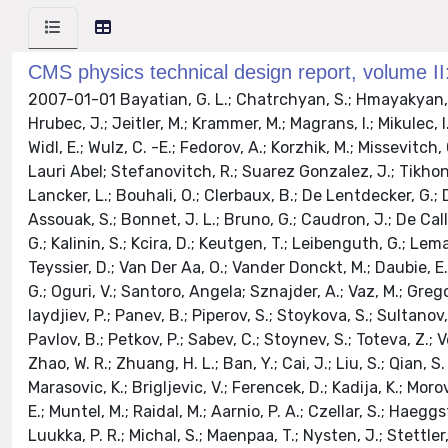
CMS physics technical design report, volume I
2007-01-01 Bayatian, G. L.; Chatrchyan, S.; Hmayakyan, G.; Sirunyan, A. M.; Adam, W.; Bergauer, T.; Dragicevic, M.; Ero, J.; Friedl, M.; Fruehwirth, R.; Ghete, V.; Glaser, P.; Hrubec, J.; Jeitler, M.; Krammer, M.; Magrans, I.; Mikulec, I.; Mitaroff, W.; Noebauer, T.; Pernicka, M.; Porth, P.; Rohringer, H.; Strauss, J.; Taurok, A.; Waltenberger, W.; Walzel, G.; Widl, E.; Wulz, C. -E.; Fedorov, A.; Korzhik, M.; Missevitch, O.; Zuyeuski, R.; Chekhovsky, V.; Dvornikov, O.; Emeliantchik, I.; Litomin, A.; Mossolov, V.; Shumeiko, N.; Solin, Heikki Lauri Abel; Stefanovitch, R.; Suarez Gonzalez, J.; Tikhonov, A.; Petrov, V.; D'Hondt, J.; De Weirdt, S.; Goorens, R.; Heyninck, J.; Lowette, S.; Tavernier, S.; Van Doninck, W.; Van Lancker, L.; Bouhali, O.; Clerbaux, B.; De Lentdecker, G.; Dewulf, J. P.; Mahmoud, T.; Marage, P. E.; Neukermans, L.; Sundararajan, V.; Vander Velde, C.; Vanlaer, P.; Wickens, J.; Assouak, S.; Bonnet, J. L.; Bruno, G.; Caudron, J.; De Callatay, B.; De Favereau De Jeneret, J.; De Visscher, S.; Delaere, C.; Demin, P.; Favart, D.; Feltrin, E.; Forton, E.; Gregoire, G.; Kalinin, S.; Kcira, D.; Keutgen, T.; Leibenguth, G.; Lemaitre, V.; Liu, Y.; Michotte, D.; Militaru, O.; Ninane, A.; Ovyn, S.; Pierzchala, T.; Piotrzkowski, K.; Roberfroid, V.; Rouby, X.; Teyssier, D.; Van Der Aa, O.; Vander Donckt, M.; Daubie, E.; Herquet, P.; Mollet, A.; Romeyer, A.; Beaumont, W.; Cardaci, M.; De Langhe, E.; De Wolf, E. A.; Rurua, L.; Souza, M. H. G.; Oguri, V.; Santoro, Angela; Sznajder, A.; Vaz, M.; Gregores, E. M.; Novaes, S. F.; Anguelov, T.; Antchev, G.; Atanasov, I.; Damgov, J.; Darmenov, N.; Dimitrov, L.; Genchev, V.; Iaydjiev, P.; Panev, B.; Piperov, S.; Stoykova, S.; Sultanov, G.; Vankov, I.; Dimitrov, A.; Kozhuharov, V.; Litov, L.; Makariev, M.; Marinov, A.; Marinova, E.; Markov, S.; Mateev, M.; Pavlov, B.; Petkov, P.; Sabev, C.; Stoynev, S.; Toteva, Z.; Verguilov, V.; Chen, G. M.; Chen, H. S.; He, K. L.; Jiang, C. H.; Li, W. G.; Liu, H. M.; Meng, X.; Shen, X. Y.; Sun, H. S.; Yang, M.; Zhao, W. R.; Zhuang, H. L.; Ban, Y.; Cai, J.; Liu, S.; Qian, S. J.; Yang, Z. C.; Ye, Y. L.; Ying, J.; Wu, J.; Zhang, Z. P.; Godinovic, N.; Puljak, I.; Soric, I.; Antunovic, Z.; Dzelalija, M.; Marasovic, K.; Brigljevic, V.; Ferencek, D.; Kadija, K.; Morovic, S.; Planinic, M.; Nicolaou, C.; Papadakis, A.; Razis, P. A.; Tsiakkouri, D.; Hektor, A.; Kadastik, M.; Kannike, K.; Lippmaa, E.; Muntel, M.; Raidal, M.; Aarnio, P. A.; Czellar, S.; Haeggstroem, E.; Heikkinen, A.; Harkonen, J.; Karimaki, V.; Kinnunen, R.; Lampen, T.; Lassila-Perini, K.; Lehti, S.; Linden, T.; Luukka, P. R.; Michal, S.; Maenpaa, T.; Nysten, J.; Stettler, M.; Tuominen, E.; Tuominiemi, J.; Wendland, L.; Tuuva, T.; Guillaud, J. P.; Nedelec, P.; Sillou, D.; Anfreville, M.; Beauceron, S.; Bougamont, E.; Bredy, P.; Chipaux, R.; Dejardin, M.; Denegri, D.; Descamps, J.; Fabbro, B.; Faure, J. L.; Ganjour, S.; Gentit, F. X.; Givernaud, A.; Gras, P.; Hamel De Monchenault, G.; Jarry, P.; Kircher, F.; Lemaire, M. C.; Levesy, B.; Locci, E.; Lottin I Mandjavidze, J. P.; Mur, M.; Pasquetto, E.; Payn, A.; Rander, J.; Reymond, J. M.; Rondeaux, F.; Rosowsky, A.; Sun, Z. H.; Verrecchia, P.; Baffioni, S.; Beaudette, F.; Bercher, M.; Berthon, U.; Bimbot, S.; Bourotte, J.; Busson, P.; Cerutti, M.; Chamont, D.; Charlot, C.; Collard, C.; Decotigny, D.; Delmeire, E.; Dobrzynski, L.; Gaillac, A. M.; 