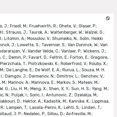
cia, M.; Barbone, L.; Colaleo, A.; Creanza, D.; De Filippis, N.; De Palma, M.; Donvito, G.; Fiore, L.; Giordano, Daniele; Iaselli, G.; Loddo, F.; Maggi, G.; Maggi, M.; Manna, N.; Marangelli, B.; Mennea, M. S.; My, S.; Natali, S.; Nuzzo, S.; Pugliese, Giada; Radicci, V.; Ranieri, A.; Romano, Federica; Selvaggi, G.; Silvestris, L.; Tempesta, P.; Trentadue, R.; Zito, G.; Abbiendi, G.; Bacchi, W.; Benvenuti, A.; Bonacorsi, D.; Braibant-Giacomelli, S.; Capiluppi, P.; Cavallo, F. R.; Ciocca, C.; Codispoti, G.; D'Antone, I.; Dallavalle, G. M.; Fabbri, F.; Fanfani, A.; Giacomelli, P.; Grandi, C.; Guerzoni, M.; Guiducci, L.; Marcellini, S.; Masetti, G.; Montanari, Alessio; Navarria, F.; Odorici, F.; Perrotta, ADELAIDE CHIARA; Rossi, A.; Rovelli, T.; Siroli, G.; Travaglini, R.; Albergo, Sebastiano; Chiorboli, M.; Costa, S.; Galanti, Mara; Gatto Rotondo, G.; Noto, F.; Potenza, R.; Russo, G.; Tricomi, A.; Tuve, C.; Bocci, Annalisa; Ciraolo, G.; Ciulli, V.; Civinini, C.; D'Alessandro, Rosalia; Focardi, E.; Genta, C.; Lenzi, P.; Macchiolo, A.; Magini, N.; Manolescu, F.; Marchettini, C.; Masetti, L.; Mersi, S.; Meschini, M.; Paoletti, S.; Parrini, G.; Ranieri, R.; Sani, M.; Fabbricatore, P.; Farinon, S.; Greco, M.; Cattaneo, G.; De Min, A.; Dominoni, M.; Farina, F. M.; Ferri, F.; Ghezzi, A.; Govoni, P.; Leporini, Roberto; Magni, S.; Malberti, M.; Malvezzi, S.; Marelli, S.; Menasce, Dario Livio; Moroni, L.; Negri, P.; Paganoni, M.; Pedrini, D.; Pullia, A.; Ragazzi, S.; Redaelli, N.; Rovelli, Corrado; Rovere, M.; Sala, L.; Sala, Stefano; Salerno, R.; Tabarelli De Fatis, T.; Vigano', Silvia; Comunale, G.; Fabozzi, F.; Lomidze, D.; Mele, Stefano; Paolucci, P.; Piccolo, D.; Polese, G.; Sciacca, C.; Azzi, P.; Bacchetta, N.; Bellato, M.; Benettoni, M.; Bisello, D.; Borsato, E.; Candelori, A.; Checchia, P.; Conti, E.; De Mattia, M.; Dorigo, T.; Drollinger, V.; Fanzago, F.; Gasparini, Francesca; Gasparini, U.; Giarin, M.; Giubilato, P.; Gonella, F.; Kaminskiy, A.; Karaevskii, S.; Khomenkov, V.; Lacaprara, S.; Lippi, I.; Loreti, M.; Lytovchenko, O.; Mazzucato, M.; Meneguzzo, A. T.; Michelotto, M.; Montecassiano, F.; Nigro, M.; Passaseo, M.; Pegoraro, M.; Rampazzo, G.; Ronchese, P.; Torassa, E.; Ventura, S.; Zanetti, M.; Zotto, P.; Zumerle, G.; Belli, G.; Berzano, U.; De Vecchi, C.; Guida, R.; Necchi, M. M.; Ratti, S. P.; Riccardi, C.; Sani, G.; Torre, P.; Vitulo, P.; Ambroglini, F.; Babucci, E.; Benedetti, D.; Biasini, M.; Bilei, G. M.; Caponeri, B.; Checcucci, B.; Fano, L.; Lariccia, P.; Mantovani, G.; Passeri, D.; Pioppi, M.; Placidi, P.; Postolache, V.; Ricci, D.; Santocchia, A.; Servoli, L.; Spiga, D.; Azzurri, P.; Bagliesi, G.; Basti, A.; Benucci, L.; Bernardini, J.; Boccali, T.; Borrello, L.; Bosi, F.; Calzolari, F.; Castaldi, R.; Cerri, Clelia; Cucoanes, A. S.; D'Alfonso, M.; Dell'Orso, R.; Dutta, S.; Foa, L.; Gennai, S.; Giammanco, A.; Giassi, A.; Kartashov, D.; Ligabue, F.; Linari, S.; Lomtadze, T.; Lungu, G. A.; Mangano, B.; Martinelli, G.; Massa, Marianna; Mes