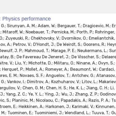
I: Physics performance
Geerebaert, Y.; Gilly, J.; Haguenauer, M.; Karar, A.; Mathieu, A.; Milleret, G.; Mine, P.; Paganini, P.; Romanteau, T.; Semeniouk, I.; Sirois, Y.; Berst, J. D.; Brom, J. M.; Didierjean, F.; Drouhin, F.; Fontaine, J. C.; Goerlach, U.; Graehling, P.; Gross, L.; Houchu, L.; Juillot, P.; Lounis, A.; Maazouzi, C.; Mangeol, D.; Olivetto, C.; Todorov, T.; Van Hove, P.; Vintache, D.; Ageron, M.; Agram, J. L.; Baulieu, G.; Bedjidian, M.; Blaha, J.; Bonnevaux, A.; Boudoul, G.; Chabanat, E.; Combaret, C.; Contardo, D.; Della Negra, R.; Depasse, P.; Dupasquier, T.; El Mamouni, H.; Estre, N.; Fay, J.; Gascon, S.; Giraud, N.; Girerd, C.; Haroutunian, R.; Ianigro, J. C.; Ille, B.; Lethuillier, M.; Lumb, N.; Mathez, H.; Maurelli, G.; Mirabito, L.; Perries, S.; Ravat, O.; Kvatadze, R.; Roinishvili, V.; Adolphi, R.; Brauer, R.; Braunschweig, W.; Esser, H.; Feld, L.; Heister, A.; Karpinski, W.; Klein, K.; Kukulies, C.; Olzem, J.; Ostapchuk, A.; Pandoulas, D.; Pierschel, G.; Raupach, F.; Schael, S.; Schwering, G.; Thomas, M.; Weber, M.; Wittmer, B.; Wlochal, M.; Adolf, A.; Biallass, P.; Bontenackels, M.; Erdmann, M.; Fesefeldt, H.; Hebbeker, T.; Hermann, S.; Hilgers, G.; Hoepfner, K.; Hof, C.; Kappler, S.; Kirsch, M.; Lanske, D.; Philipps, B.; Reithler, H.; Rommerskirchen, T.; Sowa, M.; Szczesny, H.; Tonutti, M.; Tsigenov, O.; Beissel, F.; Davids, M.; Duda, M.; Flugge, G.; Franke, T.; Giffels, M.; Hermanns, T.; Heydhausen, D.; Kasselmann, S.; Kaussen, G.; Kress, T.; Linn, A.; Nowack, A.; Poettgens, M.; Pooth, O.; Stahl, A.; Tornier, D.; Weber, M.; Flossdorf, A.; Hegner, B.; Mnich, J.; Rosemann, C.; Flucke, G.; Holm, U.; Klanner, R.; Pein, U.; Schirm, N.; Schleper, P.; Steinbruck, G.; Stoye, M.; Van Staa, R.; Wick, K.; Blum, P.; Buege, V.; De Boer, W.; Dirkes, G.; Fahrer, M.; Feindt, M.; Felzmann, U.; Fernandez Menendez, J.; Frey, M.; Furgeri, A.; Hartmann, F.; Heier, S.; Jung, C.; Ledermann, B.; Muller, Th.; Niegel, M.; Oehler, A.; Ortega Gomez, T.; Piasecki, C.; Quast, G.; Rabbertz, K.; Saout, C.; Scheurer, A.; Schieferdecker, D.; Schmidt, A.; Simonis, H. J.; Theel, A.; Vest, A.; Weiler, T.; Weiser, C.; Weng, J.; Zhukov, V.; Karapostoli, G.; Katsas, P.; Kreuzer, P.; Panagiotou, A.; Papadimitropoulos, C.; Anagnostou, G.; Barone, MARIA GRAZIA; Geralis, T.; Kalfas, C.; Koimas, A.; Kyriakis, A.; Kyriazopoulou, S.; Loukas, D.; Markou, A.; Markou, C.; Mavrommatis, C.; Theofilatos, K.; Vermisoglou, G.; Zachariadou, A.; Aslanoglou, X.; Evangelou, I.; Kokkas, P.; Manthos, N.; Papadopoulos, I.; Sidiropoulos, G.; Triantis, F. A.; Bencze, G.; Boldizsar, L.; Hajdu, C.; Horvath, D.; Laszlo, A.; Odor, G.; Sikler, F.; Toth, N.; Vesztergombi, G.; Zalan, P.; Molnar, J.; Beni, N.; Kapusi, A.; Marian, G.; Raics, P.; Szabo, Z.; Szillasi, Z.; Zilizi, G.; Bawa, H. S.; Beri, S. B.; Bhandari, V.; Bhatnagar, V.; Kaur, M.; Kaur, R.; Kohli, J. M.; Kumar, A.; Singh, J. B.; Bhardwaj, A.; Bhattacharya, S.; Chatterji, S.; Chauhan, S.; Choudhary, B. C.; Gupta, P.; Jha, M.; Ranjan, K.; Shivpuri, R. K.; Srivastava, A. K.; Borkar, S.; Dixit, M.; Ghodgaonkar, M.; Kataria, S. K.; Lalwani, S. K.; Mishra, V.; Mohanty, A. K.; Topkar, A.; Aziz, T.; Banerjee, S.; Bose, S.; Cheere, N.; Chendvankar, S.; Deshpande, P. V.; Guchait, M.; Gurtu, A.; Maity, M.; Majumder, G.; Mazumdar, K.; Nayak, A.; Patil, M. R.; Sharma, S.; Sudhakar, K.; Tonwar, S. C.; Acharya, B. S.; Banerjee, S.; Bheesette, S.; Dugad, S.; Kalmani, S. D.; Lakkireddi, V. R.; Mondal, N. K.; Panyam, N.; Verma, P.; Arabgol, M.; Arfaei, H.; Hashemi, M.; Mohammadi, M.; Mohammadi Najafabadi, M.; Moshaii, A.; Paktinat Mehdiabadi, S.; Grunewald, M.; Abbres