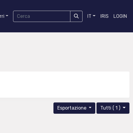
ri
IT
IRIS
LOGIN
Esportazione
Tutti ( 1 )