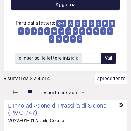
Parti dalla lettera:
0-9
A
B
C
D
E
F
G
H
I
J
K
L
M
N
O
P
Q
R
S
T
U
V
W
X
Y
Z
o inserisci le lettere iniziali:
Risultati da 2 a 4 di 4
< precedente
esporta metadati
L'Inno ad Adone di Prassilla di Sicione
(PMG 747)
2023-01-01 Nobili, Cecilia