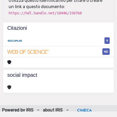
Utilizza questo identificativo per citare o creare
un link a questo documento:
https://hdl.handle.net/10446/150760
Citazioni
9
ND
social impact
Powered by
IRIS
-
about IRIS
-
Utilizzo dei cookie
-
Privacy
Copyright © 2026