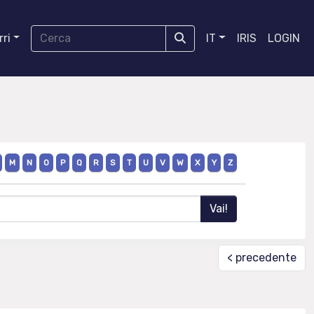
ri
IT
IRIS
LOGIN
M
N
O
P
Q
R
S
T
U
V
W
X
Y
Z
< precedente