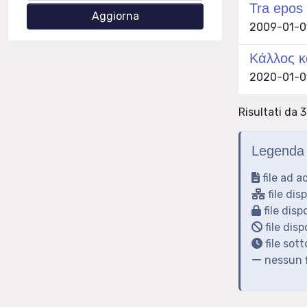
Tra epos 
2009-01-01 
Κάλλος κα
2020-01-01
Risultati da 3
Legenda 
file ad a
file dis
file disp
file disp
file sot
nessun f