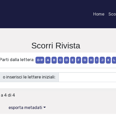
Home
Scor
Scorri Rivista
Parti dalla lettera:
0-9
A
B
C
D
E
F
G
H
I
J
K
L
o inserisci le lettere iniziali:
 a 4 di 4
esporta metadati