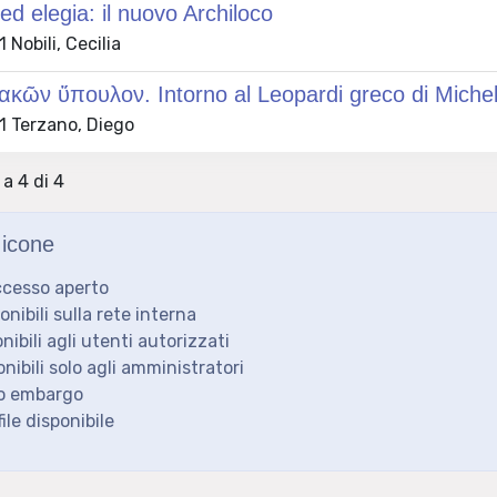
ed elegia: il nuovo Archiloco
Nobili, Cecilia
κῶν ὕπουλον. Intorno al Leopardi greco di Michel
 Terzano, Diego
 a 4 di 4
icone
ccesso aperto
ponibili sulla rete interna
onibili agli utenti autorizzati
onibili solo agli amministratori
to embargo
ile disponibile