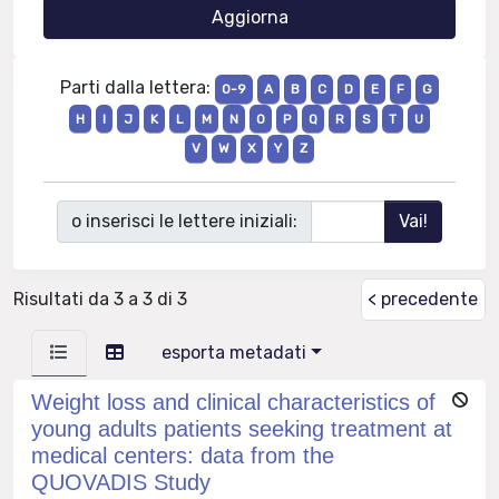
Parti dalla lettera:
0-9
A
B
C
D
E
F
G
H
I
J
K
L
M
N
O
P
Q
R
S
T
U
V
W
X
Y
Z
o inserisci le lettere iniziali:
Risultati da 3 a 3 di 3
< precedente
esporta metadati
Weight loss and clinical characteristics of
young adults patients seeking treatment at
medical centers: data from the
QUOVADIS Study