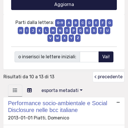
Parti dalla lettera:
0-9
A
B
C
D
E
F
G
H
I
J
K
L
M
N
O
P
Q
R
S
T
U
V
W
X
Y
Z
o inserisci le lettere iniziali:
Risultati da 10 a 13 di 13
< precedente
esporta metadati
Performance socio-ambientale e Social
Disclosure nelle bcc italiane
2013-01-01 Piatti, Domenico