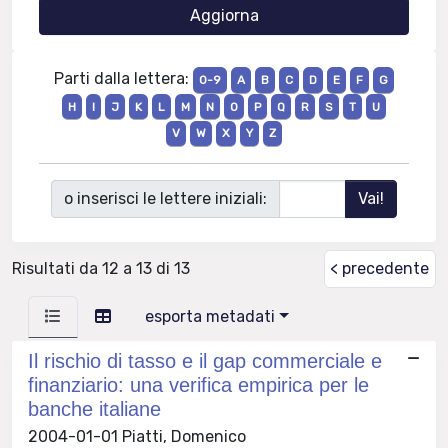
Parti dalla lettera:
0-9
A
B
C
D
E
F
G
H
I
J
K
L
M
N
O
P
Q
R
S
T
U
V
W
X
Y
Z
o inserisci le lettere iniziali:
Risultati da 12 a 13 di 13
< precedente
esporta metadati
Il rischio di tasso e il gap commerciale e
finanziario: una verifica empirica per le
banche italiane
2004-01-01 Piatti, Domenico