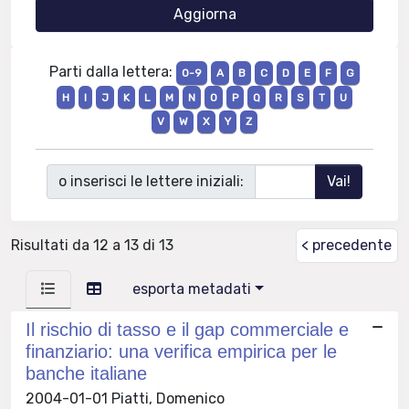
Parti dalla lettera:
0-9
A
B
C
D
E
F
G
H
I
J
K
L
M
N
O
P
Q
R
S
T
U
V
W
X
Y
Z
o inserisci le lettere iniziali:
Risultati da 12 a 13 di 13
< precedente
esporta metadati
Il rischio di tasso e il gap commerciale e
finanziario: una verifica empirica per le
banche italiane
2004-01-01 Piatti, Domenico