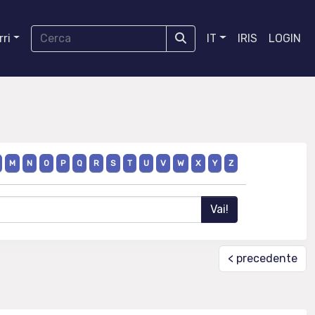
ri
IT
IRIS
LOGIN
M
N
O
P
Q
R
S
T
U
V
W
X
Y
Z
< precedente