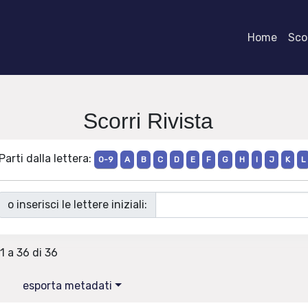
Home
Scor
Scorri Rivista
Parti dalla lettera:
0-9
A
B
C
D
E
F
G
H
I
J
K
L
o inserisci le lettere iniziali:
1 a 36 di 36
esporta metadati