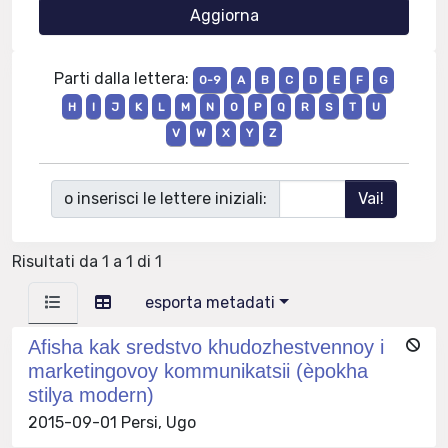
Parti dalla lettera:
0-9
A
B
C
D
E
F
G
H
I
J
K
L
M
N
O
P
Q
R
S
T
U
V
W
X
Y
Z
o inserisci le lettere iniziali:
Risultati da 1 a 1 di 1
esporta metadati
Afisha kak sredstvo khudozhestvennoy i
marketingovoy kommunikatsii (èpokha
stilya modern)
2015-09-01 Persi, Ugo