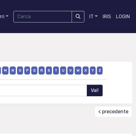
ri
IT
IRIS
LOGIN
M
N
O
P
Q
R
S
T
U
V
W
X
Y
Z
< precedente