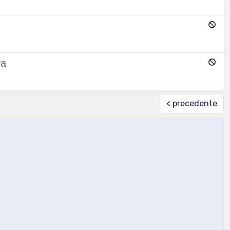
va
< precedente