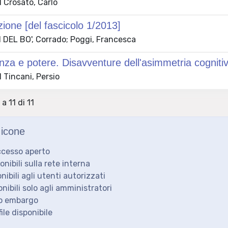
 Crosato, Carlo
ione [del fascicolo 1/2013]
 DEL BO', Corrado; Poggi, Francesca
nza e potere. Disavventure dell'asimmetria cogniti
 Tincani, Persio
 a 11 di 11
icone
ccesso aperto
ponibili sulla rete interna
onibili agli utenti autorizzati
onibili solo agli amministratori
to embargo
ile disponibile