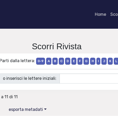
Home
Scor
Scorri Rivista
Parti dalla lettera:
0-9
A
B
C
D
E
F
G
H
I
J
K
L
o inserisci le lettere iniziali:
 a 11 di 11
esporta metadati