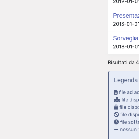
2019-01-01
Presentaz
2013-01-01
Sorveglia
2018-01-01
Risultati da 4
Legenda 
file ad a
file dis
file disp
file disp
file sot
nessun f