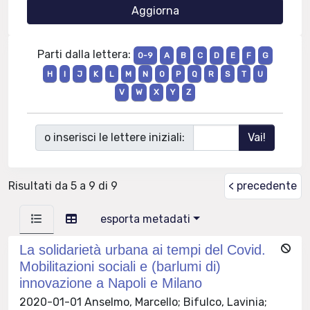
Parti dalla lettera:
0-9
A
B
C
D
E
F
G
H
I
J
K
L
M
N
O
P
Q
R
S
T
U
V
W
X
Y
Z
o inserisci le lettere iniziali:
Risultati da 5 a 9 di 9
< precedente
esporta metadati
La solidarietà urbana ai tempi del Covid.
Mobilitazioni sociali e (barlumi di)
innovazione a Napoli e Milano
2020-01-01 Anselmo, Marcello; Bifulco, Lavinia;