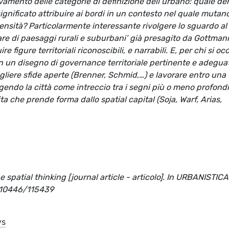
vamento delle categorie di definizione dell’urbano: quale de
ignificato attribuire ai bordi in un contesto nel quale mutan
ensità? Particolarmente interessante rivolgere lo sguardo al
olare di paesaggi rurali e suburbani’ già presagito da Gottman
 figure territoriali riconoscibili, e narrabili. E, per chi si oc
i in un disegno di governance territoriale pertinente e adegua
cogliere sfide aperte (Brenner, Schmid,…) e lavorare entro una
ggendo la città come intreccio tra i segni più o meno profond
ita che prende forma dallo spatial capital (Soja, Warf, Arias,
 spatial thinking [journal article - articolo]. In URBANISTICA
t/10446/115439
ys