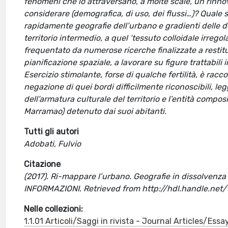
fenomeni che lo attraversano, a molte scale, un rinno
considerare (demografica, di uso, dei flussi…)? Quale s
rapidamente geografie dell’urbano e gradienti delle d
territorio intermedio, a quel ‘tessuto colloidale irreg
frequentato da numerose ricerche finalizzate a restituire
pianificazione spaziale, a lavorare su figure trattabil
Esercizio stimolante, forse di qualche fertilità, è rac
negazione di quei bordi difficilmente riconoscibili, le
dell’armatura culturale del territorio e l’entità compos
Marramao) detenuto dai suoi abitanti.
Tutti gli autori
Adobati, Fulvio
Citazione
(2017). Ri-mappare l’urbano. Geografie in dissolvenza e
INFORMAZIONI. Retrieved from http://hdl.handle.ne
Nelle collezioni:
1.1.01 Articoli/Saggi in rivista - Journal Articles/Essa