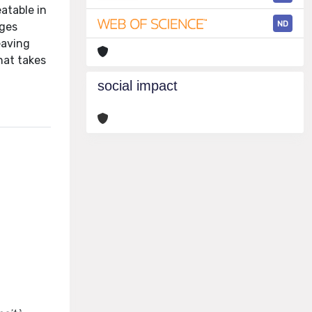
eatable in
ND
nges
eaving
hat takes
social impact