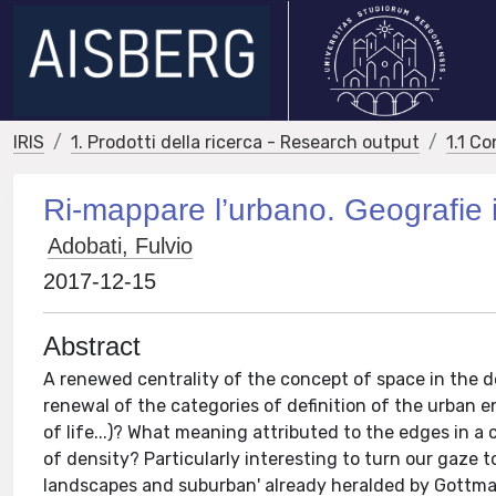
IRIS
1. Prodotti della ricerca - Research output
1.1 Co
Ri-mappare l’urbano. Geografie i
Adobati, Fulvio
2017-12-15
Abstract
A renewed centrality of the concept of space in the deb
renewal of the categories of definition of the urban 
of life...)? What meaning attributed to the edges in 
of density? Particularly interesting to turn our gaze to 
landscapes and suburban' already heralded by Gottm