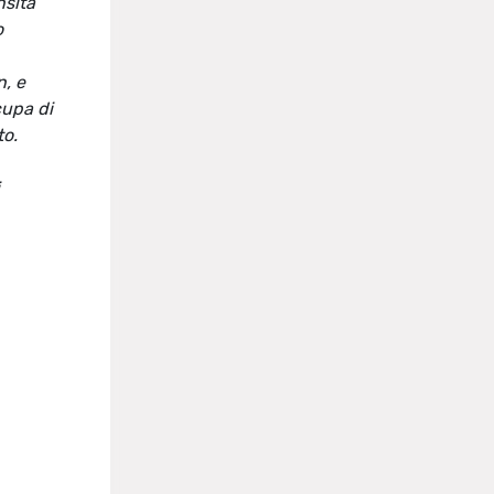
nsità
o
n, e
cupa di
to.
i