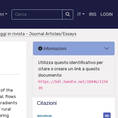
ri
IT
IRIS
LOGIN
aggi in rivista - Journal Articles/Essays
Informazioni
Utilizza questo identificativo per
citare o creare un link a questo
documento:
https://hdl.handle.net/10446/1154
39
 of the
l, flows
Citazioni
gradients
 rural
oring
ND