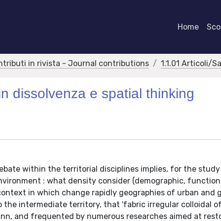
Home
Scor
ntributi in rivista - Journal contributions
1.1.01 Articoli/S
n dissolvenza e spatial thinking
ate within the territorial disciplines implies, for the study
environment : what density consider (demographic, functiona
a context in which change rapidly geographies of urban and 
the intermediate territory, that 'fabric irregular colloidal of
ann, and frequented by numerous researches aimed at rest