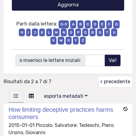
Parti dalla lettera:
0-9
A
B
C
D
E
F
G
H
I
J
K
L
M
N
O
P
Q
R
S
T
U
V
W
X
Y
Z
o inserisci le lettere iniziali:
Risultati da 2 a 7 di 7
< precedente
esporta metadati
How limiting deceptive practices harms
consumers
2015-01-01 Piccolo, Salvatore; Tedeschi, Piero;
Ursino, Giovanni