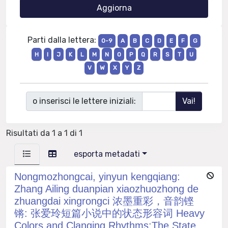
Parti dalla lettera:
0-9
A
B
C
D
E
F
G
H
I
J
K
L
M
N
O
P
Q
R
S
T
U
V
W
X
Y
Z
o inserisci le lettere iniziali:
Risultati da 1 a 1 di 1
esporta metadati
Nongmozhongcai, yinyun kengqiang:
Zhang Ailing duanpian xiaozhuozhong de
zhuangdai xingrongci 浓墨重彩，音韵铿
锵: 张爱玲短篇小说中的状态形容词 Heavy
Colors and Clanging Rhythms:The State