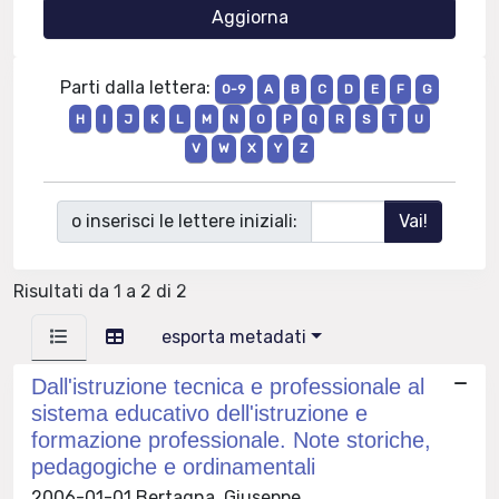
Parti dalla lettera:
0-9
A
B
C
D
E
F
G
H
I
J
K
L
M
N
O
P
Q
R
S
T
U
V
W
X
Y
Z
o inserisci le lettere iniziali:
Risultati da 1 a 2 di 2
esporta metadati
Dall'istruzione tecnica e professionale al
sistema educativo dell'istruzione e
formazione professionale. Note storiche,
pedagogiche e ordinamentali
2006-01-01 Bertagna, Giuseppe