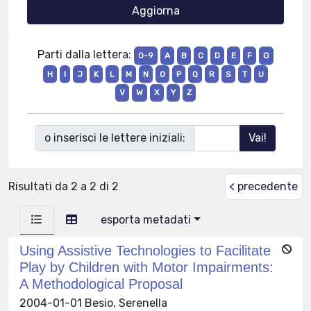
Parti dalla lettera:
0-9
A
B
C
D
E
F
G
H
I
J
K
L
M
N
O
P
Q
R
S
T
U
V
W
X
Y
Z
o inserisci le lettere iniziali:
Risultati da 2 a 2 di 2
< precedente
esporta metadati
Using Assistive Technologies to Facilitate
Play by Children with Motor Impairments:
A Methodological Proposal
2004-01-01 Besio, Serenella