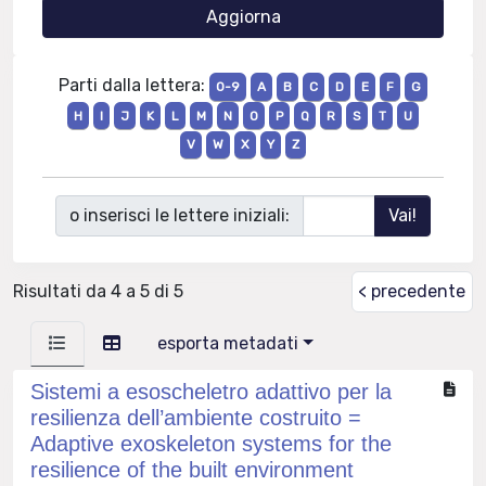
Parti dalla lettera:
0-9
A
B
C
D
E
F
G
H
I
J
K
L
M
N
O
P
Q
R
S
T
U
V
W
X
Y
Z
o inserisci le lettere iniziali:
Risultati da 4 a 5 di 5
< precedente
esporta metadati
Sistemi a esoscheletro adattivo per la
resilienza dell’ambiente costruito =
Adaptive exoskeleton systems for the
resilience of the built environment