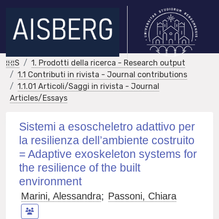
IRIS
1. Prodotti della ricerca - Research output
1.1 Contributi in rivista - Journal contributions
1.1.01 Articoli/Saggi in rivista - Journal
Articles/Essays
Sistemi a esoscheletro adattivo per
la resilienza dell’ambiente costruito
= Adaptive exoskeleton systems for
the resilience of the built
environment
Marini, Alessandra
;
Passoni, Chiara