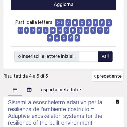
Parti dalla lettera:
0-9
A
B
C
D
E
F
G
H
I
J
K
L
M
N
O
P
Q
R
S
T
U
V
W
X
Y
Z
o inserisci le lettere iniziali:
Risultati da 4 a 5 di 5
< precedente
esporta metadati
Sistemi a esoscheletro adattivo per la
resilienza dell’ambiente costruito =
Adaptive exoskeleton systems for the
resilience of the built environment