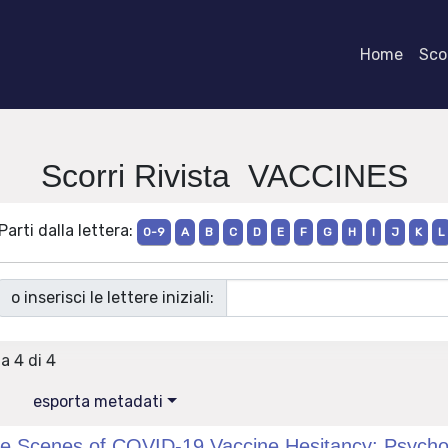
Home
Scor
Scorri Rivista VACCINES
Parti dalla lettera:
0-9
A
B
C
D
E
F
G
H
I
J
K
L
o inserisci le lettere iniziali:
 a 4 di 4
esporta metadati
e Scenes of COVID-19 Vaccine Hesitancy: Psycholo