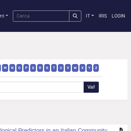
ri
IT
IRIS
LOGIN
M
N
O
P
Q
R
S
T
U
V
W
X
Y
Z
gical Predictors in an Italian Community