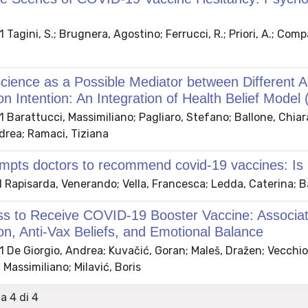
agini, S.; Brugnera, Agostino; Ferrucci, R.; Priori, A.; Compare
 Science as a Possible Mediator between Differen
on Intention: An Integration of Health Belief Mod
Barattucci, Massimiliano; Pagliaro, Stefano; Ballone, Chiara;
drea; Ramaci, Tiziana
pts doctors to recommend covid-19 vaccines: Is it
Rapisarda, Venerando; Vella, Francesca; Ledda, Caterina; B
ess to Receive COVID-19 Booster Vaccine: Associa
on, Anti-Vax Beliefs, and Emotional Balance
De Giorgio, Andrea; Kuvačić, Goran; Maleš, Dražen; Vecchio, I
 Massimiliano; Milavić, Boris
 a 4 di 4