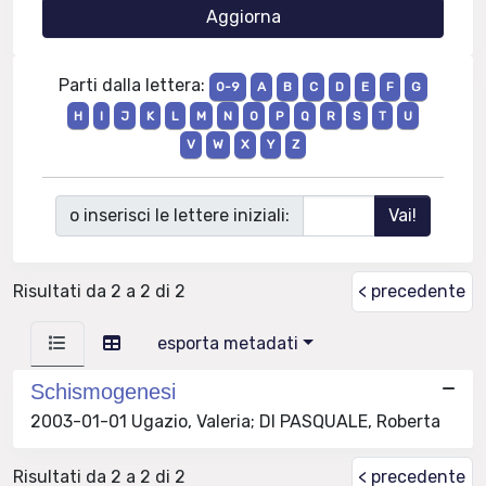
Parti dalla lettera:
0-9
A
B
C
D
E
F
G
H
I
J
K
L
M
N
O
P
Q
R
S
T
U
V
W
X
Y
Z
o inserisci le lettere iniziali:
Risultati da 2 a 2 di 2
< precedente
esporta metadati
Schismogenesi
2003-01-01 Ugazio, Valeria; DI PASQUALE, Roberta
Risultati da 2 a 2 di 2
< precedente