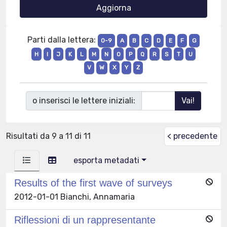
Parti dalla lettera:
0-9
A
B
C
D
E
F
G
H
I
J
K
L
M
N
O
P
Q
R
S
T
U
V
W
X
Y
Z
o inserisci le lettere iniziali:
Risultati da 9 a 11 di 11
< precedente
esporta metadati
Results of the first wave of surveys
2012-01-01 Bianchi, Annamaria
Riflessioni di un rappresentante