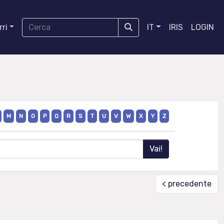
ri
IT
IRIS
LOGIN
M
N
O
P
Q
R
S
T
U
V
W
X
Y
Z
< precedente