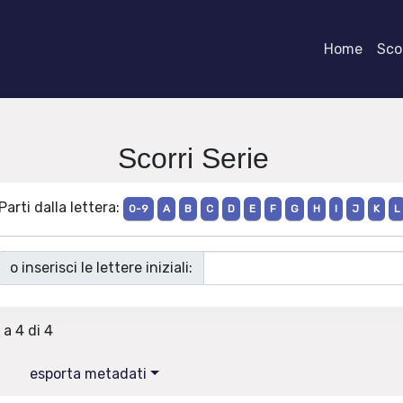
Home
Scor
Scorri Serie
Parti dalla lettera:
0-9
A
B
C
D
E
F
G
H
I
J
K
L
o inserisci le lettere iniziali:
 a 4 di 4
esporta metadati