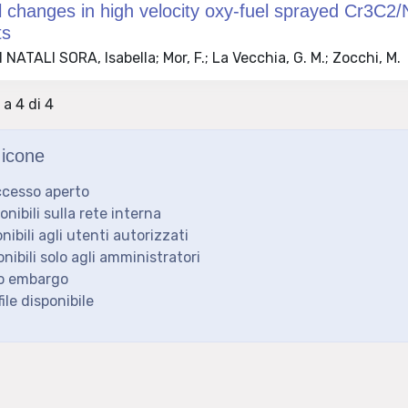
l changes in high velocity oxy-fuel sprayed Cr3C2/
ts
NATALI SORA, Isabella; Mor, F.; La Vecchia, G. M.; Zocchi, M.
 a 4 di 4
icone
ccesso aperto
ponibili sulla rete interna
onibili agli utenti autorizzati
onibili solo agli amministratori
to embargo
ile disponibile