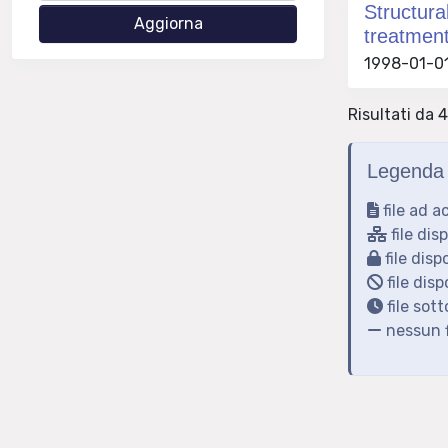
Structura
treatmen
1998-01-01 
Risultati da 4
Legenda 
file ad a
file dis
file disp
file disp
file sot
nessun f