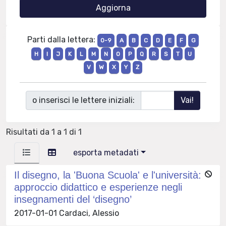
Parti dalla lettera:
0-9
A
B
C
D
E
F
G
H
I
J
K
L
M
N
O
P
Q
R
S
T
U
V
W
X
Y
Z
o inserisci le lettere iniziali:
Risultati da 1 a 1 di 1
esporta metadati
Il disegno, la 'Buona Scuola' e l'università:
approccio didattico e esperienze negli
insegnamenti del ‘disegno’
2017-01-01 Cardaci, Alessio