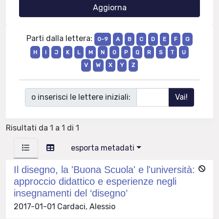
Parti dalla lettera:
0-9
A
B
C
D
E
F
G
H
I
J
K
L
M
N
O
P
Q
R
S
T
U
V
W
X
Y
Z
o inserisci le lettere iniziali:
Risultati da 1 a 1 di 1
esporta metadati
Il disegno, la 'Buona Scuola' e l'università:
approccio didattico e esperienze negli
insegnamenti del ‘disegno’
2017-01-01 Cardaci, Alessio