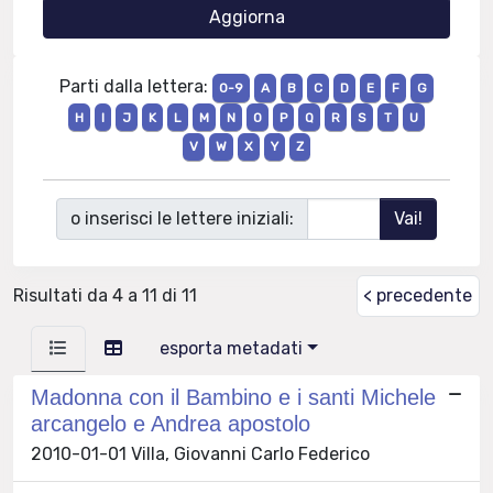
Parti dalla lettera:
0-9
A
B
C
D
E
F
G
H
I
J
K
L
M
N
O
P
Q
R
S
T
U
V
W
X
Y
Z
o inserisci le lettere iniziali:
Risultati da 4 a 11 di 11
< precedente
esporta metadati
Madonna con il Bambino e i santi Michele
arcangelo e Andrea apostolo
2010-01-01 Villa, Giovanni Carlo Federico