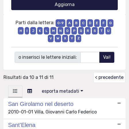
Parti dalla lettera:
0-9
A
B
C
D
E
F
G
H
I
J
K
L
M
N
O
P
Q
R
S
T
U
V
W
X
Y
Z
o inserisci le lettere iniziali:
Risultati da 10 a 11 di 11
< precedente
esporta metadati
San Girolamo nel deserto
2010-01-01 Villa, Giovanni Carlo Federico
Sant'Elena