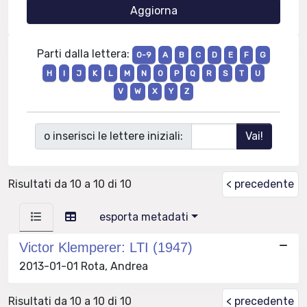
Parti dalla lettera:
0-9
A
B
C
D
E
F
G
H
I
J
K
L
M
N
O
P
Q
R
S
T
U
V
W
X
Y
Z
o inserisci le lettere iniziali:
Risultati da 10 a 10 di 10
< precedente
esporta metadati
Victor Klemperer: LTI (1947)
2013-01-01 Rota, Andrea
Risultati da 10 a 10 di 10
< precedente