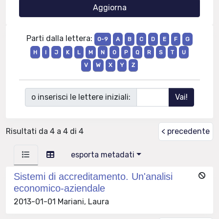
Parti dalla lettera:
0-9
A
B
C
D
E
F
G
H
I
J
K
L
M
N
O
P
Q
R
S
T
U
V
W
X
Y
Z
o inserisci le lettere iniziali:
Risultati da 4 a 4 di 4
< precedente
esporta metadati
Sistemi di accreditamento. Un'analisi
economico-aziendale
2013-01-01 Mariani, Laura